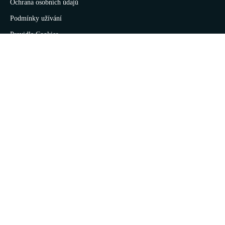
Ochrana osobních údajů
Podmínky užívání
Pravidla Cookies
Digital ID
Powered by
Alma Career
Nahlásit nezákonný obsah
Nastavení cookies
Transparentnost
Reklama na portálech Alma Career
Zásady ochrany soukromí
Podmínky používání
© Alma Career Czechia s.r.o. Vizuální podoba webové stránky může být rovněž předmětem