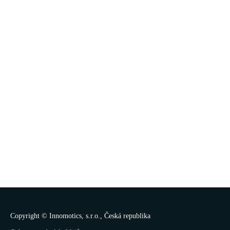
Copyright ©
Innomotics, s.r.o.
, Česká republika